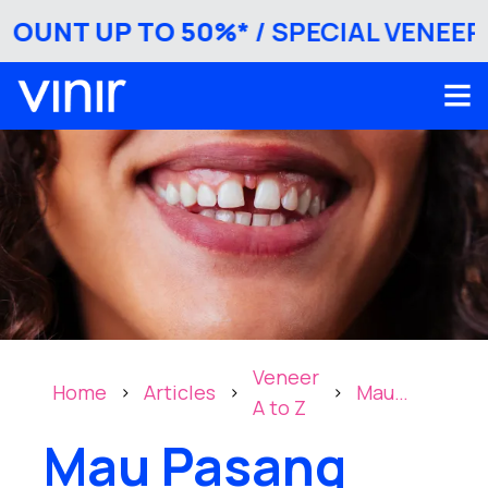
UNT UP TO 50%*
/ SPECIAL VENEER DI
Veneer
Home
Articles
Mau
>
>
>
A to Z
Pasang
Mau Pasang
Veneer
untuk