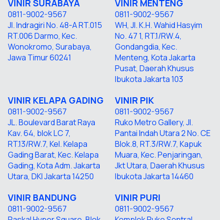
VINIR SURABAYA
VINIR
MENTENG
0811-9002-9567
0811-9002-9567
Jl. Indragiri No. 48-A RT.015
WH, Jl. K.H. Wahid Hasyim
RT.006 Darmo, Kec.
No. 47 1, RT.1/RW.4,
Wonokromo, Surabaya,
Gondangdia, Kec.
Jawa Timur 60241
Menteng, Kota Jakarta
Pusat, Daerah Khusus
Ibukota Jakarta 103
VINIR KELAPA GADING
VINIR P
IK
0811-9002-9567
0811-9002-9567
JL. Boulevard Barat Raya
Ruko Metro Gallery, Jl.
Kav. 64, blok LC 7,
Pantai Indah Utara 2 No. CE
RT.13/RW.7, Kel. Kelapa
Blok.8, RT.3/RW.7, Kapuk
Gading Barat, Kec. Kelapa
Muara, Kec. Penjaringan,
Gading, Kota Adm. Jakarta
Jkt Utara, Daerah Khusus
Utara, DKI Jakarta 14250
Ibukota Jakarta 14460
VINIR BANDUNG
VINIR PURI
0811-9002-9567
0811-9002-9567
Paskal Hyper Square, Blok
Komplek Ruko Sentral