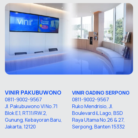
VINIR PAKUBUWONO
VINIR GADING SERPONG
0811-9002-9567
0811-9002-9567
Jl. Pakubuwono VI No.71
Ruko Mendrisio, Jl.
Blok E.1, RT.11/RW.2,
Boulevard iL Lago, BSD
Gunung, Kebayoran Baru,
Raya Utama No.26 & 27,
Jakarta, 12120
Serpong, Banten 15332