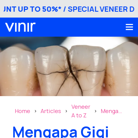
T UP TO 50%*
/ SPECIAL VENEER DISC
Veneer
Home
Articles
Mengapa
>
>
>
A to Z
Gigi Bisa
Mengapa Gigi
Retak?
Ketahui