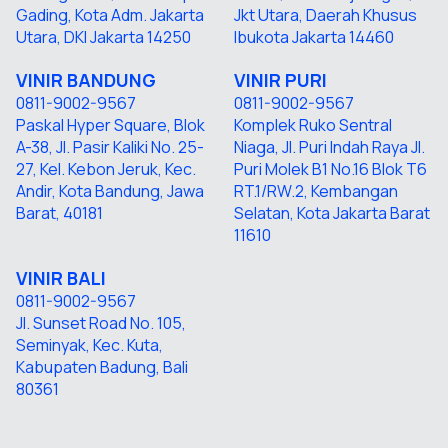
Gading, Kota Adm. Jakarta
Jkt Utara, Daerah Khusus
Utara, DKI Jakarta 14250
Ibukota Jakarta 14460
VINIR BANDUNG
VINIR PURI
0811-9002-9567
0811-9002-9567
Paskal Hyper Square, Blok
Komplek Ruko Sentral
A-38, Jl. Pasir Kaliki No. 25-
Niaga, Jl. Puri Indah Raya Jl.
27, Kel. Kebon Jeruk, Kec.
Puri Molek B1 No.16 Blok T6
Andir, Kota Bandung, Jawa
RT.1/RW.2, Kembangan
Barat, 40181
Selatan, Kota Jakarta Barat
11610
VINIR
BALI
0811-9002-9567
Jl. Sunset Road No. 105,
Seminyak, Kec. Kuta,
Kabupaten Badung, Bali
80361