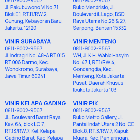
0811-9002-9567
0811-9002-9567
Jl. Pakubuwono VI No.71
Ruko Mendrisio, Jl.
Blok E.1, RT.11/RW.2,
Boulevard iL Lago, BSD
Gunung, Kebayoran Baru,
Raya Utama No.26 & 27,
Jakarta, 12120
Serpong, Banten 15332
VINIR SURABAYA
VINIR
MENTENG
0811-9002-9567
0811-9002-9567
Jl. Indragiri No. 48-A RT.015
WH, Jl. K.H. Wahid Hasyim
RT.006 Darmo, Kec.
No. 47 1, RT.1/RW.4,
Wonokromo, Surabaya,
Gondangdia, Kec.
Jawa Timur 60241
Menteng, Kota Jakarta
Pusat, Daerah Khusus
Ibukota Jakarta 103
VINIR KELAPA GADING
VINIR P
IK
0811-9002-9567
0811-9002-9567
JL. Boulevard Barat Raya
Ruko Metro Gallery, Jl.
Kav. 64, blok LC 7,
Pantai Indah Utara 2 No. CE
RT.13/RW.7, Kel. Kelapa
Blok.8, RT.3/RW.7, Kapuk
Gading Barat, Kec. Kelapa
Muara, Kec. Penjaringan,