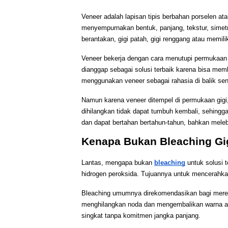
Veneer adalah lapisan tipis berbahan porselen at
menyempurnakan bentuk, panjang, tekstur, simetri
berantakan, gigi patah, gigi renggang atau memili
Veneer bekerja dengan cara menutupi permukaan gi
dianggap sebagai solusi terbaik karena bisa memb
menggunakan veneer sebagai rahasia di balik sen
Namun karena veneer ditempel di permukaan gig
dihilangkan tidak dapat tumbuh kembali, sehingg
dan dapat bertahan bertahun-tahun, bahkan melebi
Kenapa Bukan Bleaching Gi
Lantas, mengapa bukan 
bleaching
 untuk solusi
hidrogen peroksida. Tujuannya untuk mencerahkan
Bleaching umumnya direkomendasikan bagi mereka 
menghilangkan noda dan mengembalikan warna alam
singkat tanpa komitmen jangka panjang.