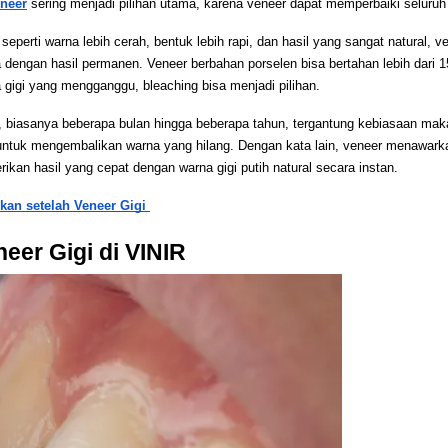
neer
 sering menjadi pilihan utama, karena veneer dapat memperbaiki seluruh
eperti warna lebih cerah, bentuk lebih rapi, dan hasil yang sangat natural, ve
a dengan hasil permanen. Veneer berbahan porselen bisa bertahan lebih dari 1
 gigi yang mengganggu, bleaching bisa menjadi pilihan. 
at, biasanya beberapa bulan hingga beberapa tahun, tergantung kebiasaan m
 untuk mengembalikan warna yang hilang. Dengan kata lain, veneer menawark
ikan hasil yang cepat dengan warna gigi putih natural secara instan. 
an setelah Veneer Gigi 
er Gigi di VINIR 