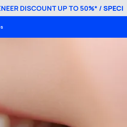
 DISCOUNT UP TO 50%* /
SPECIAL VE
es