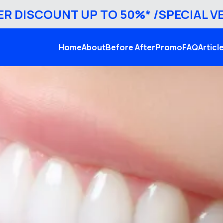
ISCOUNT UP TO 50%* /
SPECIAL VENEER
Home
About
Before After
Promo
FAQ
Articl