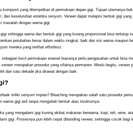
au komposit yang ditempelkan di permukaan depan gigi. Tujuan utamanya bukan
, dan keseluruhan estetika senyum. Veneer dapat melapisi bentuk gigi yang ku
ki masalah dengan warna gigi. 
gi sehingga warna dan bentuk gigi yang kurang proporsional bisa tertutup se
erikan perubahan besar dalam waktu singkat, baik dari sisi warna maupun ben
yum mereka yang terlihat 
effortless. 
i, sebagian kecil permukaan enamel biasanya perlu pengasahan untuk bisa 
a veneer merupakan prosedur yang sifatnya permanen. Meski begitu, veneer p
hi dari satu dekade jika dirawat dengan baik.
gi? 
 terbaik miliki senyum impian? Bleaching merupakan salah satu prosedur pemu
 warna gigi asli tanpa mengubah bentuk atau strukturnya.
yang mengalami gigi kuning akibat makanan berwarna, kopi, teh, wine, atau
i gigi. Prosesnya pun lebih cepat dibanding veneer, sehingga cocok bagi ka