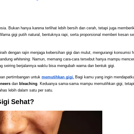
sia. Bukan hanya karena terlihat lebih bersih dan cerah, tetapi juga memberi
Warna gigi putih natural, bentuknya rapi, serta proporsional memberi kesan s
diraih dengan rajin menjaga kebersihan gigi dan mulut, mengurangi konsumsi h
gandung 
whitening. 
Namun, memang cara-cara tersebut hanya mampu mencera
yang seiring berjalannya waktu bisa mengubah warna dan bentuk gigi. 
ahan pertimbangan untuk 
memutihkan gigi.
Bagi kamu yang ingin mendapatkan 
eneers
 dan 
bleaching
.
 Keduanya sama-sama mampu memutihkan gigi, tetapi s
has lebih dalam satu per satu.
igi Sehat?