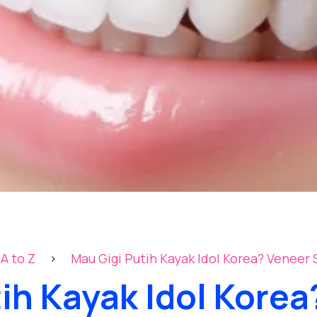
A to Z
Mau Gigi Putih Kayak Id
>
ih Kayak Idol Korea